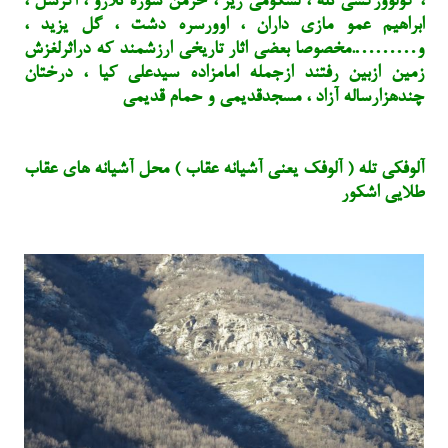
، کولوورکشی تله ، لشکومی ریز ، خرمن سوره تلارو ، اگرسل ،
ابراهیم عمو مازی داران ، اوورسره دشت ، گل یزید ،
و……….مخصوصا بعضی اثار تاریخی ارزشمند که دراثرلغزش
زمین ازبین رفتند ازجمله امامزاده سیدعلی کیا ، درختان
چندهزارساله آزاد ، مسجدقدیمی و حمام قدیمی
آلوفکی تله ( آلوفک یعنی آشیانه عقاب ) محل آشیانه های عقاب
طلایی اشکور