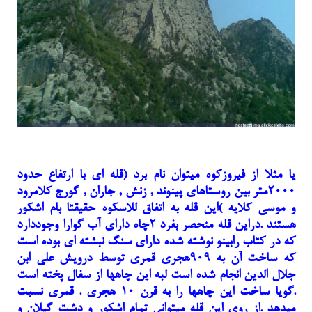
یا مثلا از فیروزکوه میتوان نام برد (قله ای با ارتفاع حدود
۲۰۰۰متر بین روستاهای پینوند , زنش , جاران , گورج کلامرود
و موسی کلایه )این قله به اتفاق للاسکوه حقیقتا بام اشکور
هستند .دراین قله منحصر بفرد ۲چاه دارای آب گوارا وجوددارد
که در کتاب رابینو نوشته شده دارای سنگ نبشته ای بوده است
که ساخت آن به ۹۰۹هجری قمری توسط درویش علی ابن
جلال الدین انجام شده است لبه این چاهها از سفال پخته است
.گویا ساخت این چاهها را به قرن ۱۰ هجری . قمری نسبت
میدهد .از روی این قله میتوانی تمام اشکور و دشت گیلان و