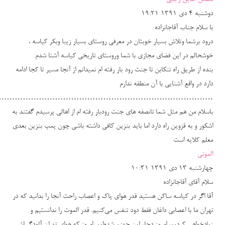
شمس الدین رجبی
دوشنبه ۴ دی ۱۳۹۱ ۱۹:۲۱
با سلام جناب آقاجانزاده
درود برشما وتلاش بسیار خوبتان در معرفی روستای بسیار زیبا وبکر کیاسه ،
خوشحالم در این فضای مجازی با شما وروستای تاریخی کیاسه آشنا شدم
بنده از طریق راه تنکابن تا جنت رود بار رفته ام نمیدانم از آنجا مسیر تا کجا ادامه
دارد در واقع آشنایی با آن منطقه ندارم
……………………………………………………………………….
باسلام من هم مثل شما تانصفه های جنت رودبار رفته ام از اهالی پرسیدم گفتند به
اشکور و به قزوین راه دارد اما باید بنزین کافی داشته باشی چون پمپ بنزین بعدی
معلم کلایه است
الموتی
چهارشنبه ۱۳ دی ۱۳۹۱ ۱۰:۳۱
سلام آقای آقاجانزاده
آقا اگر در کیاسه ساکن هستید قدر هوای پاک و اعصاب راحت آنجا را بدانید که در
تهران ما با اعصابی داغان فقط دود تنفس می‌کنیم. قدر الموت را ندانستیم و