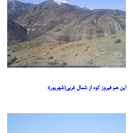
این هم فیروز کوه از شمال غربی(شهریور):