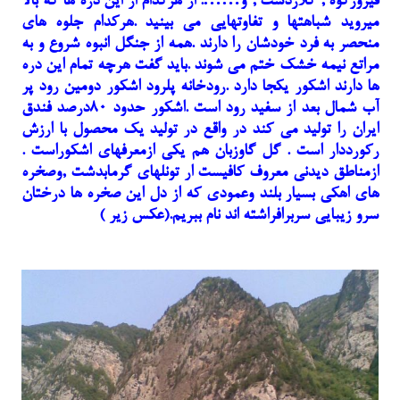
فیروزکوه , کلاردشت , و……. از هرکدام از این دره ها که بالا
میروید شباهتها و تفاوتهایی می بینید .هرکدام جلوه های
منحصر به فرد خودشان را دارند .همه از جنگل انبوه شروع و به
مراتع نیمه خشک ختم می شوند .باید گفت هرچه تمام این دره
ها دارند اشکور یکجا دارد .رودخانه پلرود اشکور دومین رود پر
آب شمال بعد از سفید رود است .اشکور حدود ۸۰درصد فندق
ایران را تولید می کند در واقع در تولید یک محصول با ارزش
رکورددار است . گل گاوزبان هم یکی ازمعرفهای اشکوراست .
ازمناطق دیدنی معروف کافیست ار تونلهای گرمابدشت ,وصخره
های اهکی بسیار بلند وعمودی که از دل این صخره ها درختان
سرو زیبایی سربرافراشته اند نام ببریم.(عکس زیر )