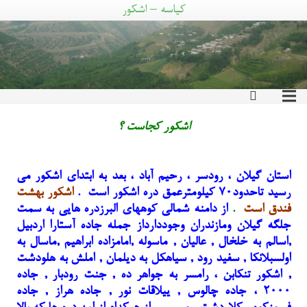
کیاسه – اشکور
اشکور کجاست ؟
استان گیلان ، رودسر ، رحیم آباد ، بعد به ابتدای اشکور می
رسید تاحدود۷۰ کیلومترعمق دره اشکور است .
اشکور بهشت
فندق است
.
از دامنه شمالی کوههای البرزدره هایی به سمت
جلگه گیلان ومازندران وجوددارداز جمله جاده آستارا اردبیل
,اسالم به خلخال , عالیان , ماسوله ,امامزاده ابراهیم ,ماسال به
اولسبلانکا , سفید رود , سیاهکل به دیلمان , املش به هلودشت
, اشکور تنکابن ، رامسر به جواهر ده , جنت رودبار , جاده
۲۰۰۰ ، جاده چالوس , ییلاقات نور , جاده هراز , جاده